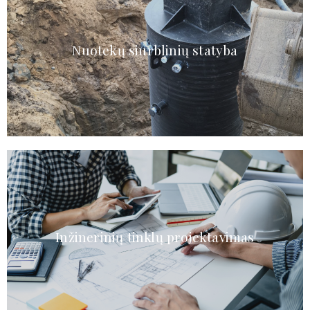
Nuotekų siurblinių statyba
Inžinerinių tinklų projektavimas