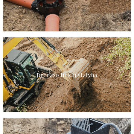
Drenažo tinklų statyba