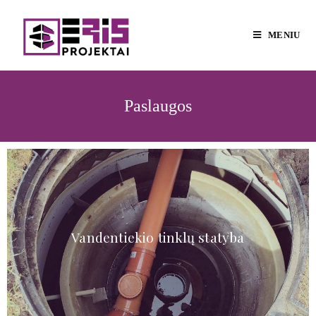
MENIU
Paslaugos
Vandentiekio tinklų statyba